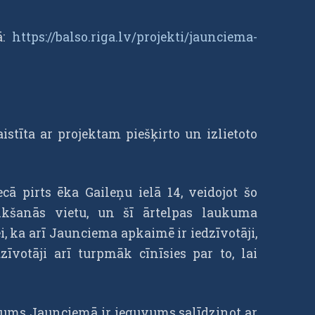
ā:
https://balso.riga.lv/projekti/jaunciema-
istīta ar projektam piešķirto un izlietoto
ā pirts ēka Gaileņu ielā 14, veidojot šo
ikšanās vietu, un šī ārtelpas laukuma
ei, ka arī Jaunciema apkaimē ir iedzīvotāji,
īvotāji arī turpmāk cīnīsies par to, lai
ukums Jaunciemā ir ieguvums salīdzinot ar