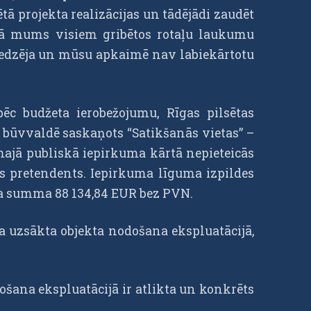
ētā projekta realizācijas un tādējādi zaudēt
i kā mums visiem gribētos rotaļu laukumu
sniedzēja un mūsu apkaimē nav labiekārtotu
pēc budžeta ierobežojumu, Rīgas pilsētas
s būvvaldē saskaņots “Satikšanās vietas” –
majā publiskā iepirkuma kārtā nepieteicās
ns pretendents. Iepirkuma līguma izpildes
uma summa 88 134,84 EUR bez PVN.
ka uzsākta objekta nodošana ekspluatācijā,
šana ekspluatācijā ir atlikta un konkrēts