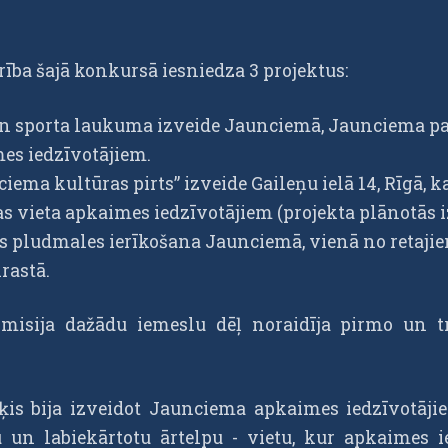
rība šajā konkursā iesniedza 3 projektus:
n sporta laukuma izveide Jaunciemā, Jaunciema pa
es iedzīvotājiem.
iema kultūras pirts” izveide Gaileņu ielā 14, Rīgā, 
 vieta apkaimes iedzīvotājiem (projekta plānotās i
as pludmales ierīkošana Jaunciemā, vienā no retajie
rastā.
isija dažādu iemeslu dēļ noraidīja pirmo un tre
rķis bija izveidot Jaunciema apkaimes iedzīvotāj
mu un labiekārtotu ārtelpu - vietu, kur apkaimes ie