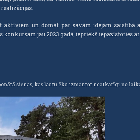
 realizācijas.
t aktīviem un domāt par savām idejām saistībā a
s konkursam jau 2023.gadā, iepriekš iepazīstoties 
rbonātā sienas, kas ļautu ēku izmantot neatkarīgi no lai