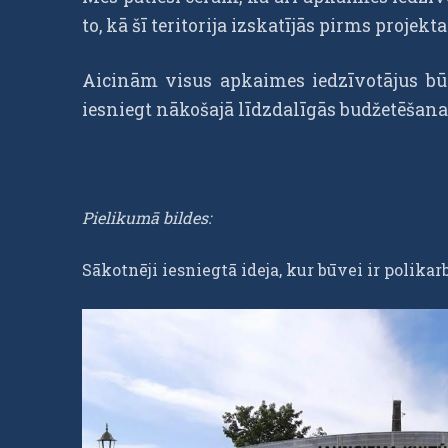
to, kā šī teritorija izskatījās pirms projekta
Aicinām visus apkaimes iedzīvotājus bū
iesniegt nākošajā līdzdalīgās budžetēšana
Pielikumā bildes:
Sākotnēji iesniegtā ideja, kur būvei ir polika