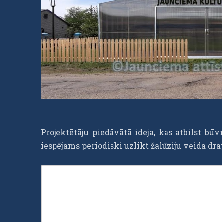
Projektētāju piedāvātā ideja, kas atbilst būv
iespējams periodiski uzlikt žalūziju veida dr