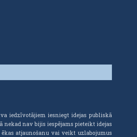
va iedzīvotājiem iesniegt idejas publiskā
ā nekad nav bijis iespējams pieteikt idejas
ts ēkas atjaunošanu vai veikt uzlabojumus