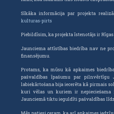
Sīkāka informācija par projekta reali
kulturas-pirts
Piebildīsim, ka projekta īstenotājs ir Rī
Jaunciema attīstības biedrība nav ne proj
finansējumu.
Protams, ka mūsu kā apkaimes biedrības 
pašvaldības īpašumu par pilnvērtīgu 
labiekārtošana bija iecerēta kā pirmais sol
kuri vēlas un kuriem ir nepieciešama mū
Jaunciemā tiktu ieguldīti pašvaldības līdz
Mēs patiesi ceram, ka arī apkaimes iedzī