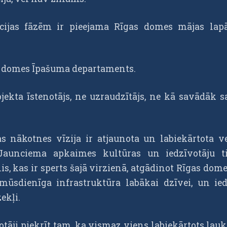
zācijas fāzēm ir pieejama Rīgas domes mājas lap
gas domes Īpašuma departaments.
ekta īstenotājs, ne uzraudzītājs, ne kā savādāk sa
nākotnes vīzija ir atjaunota un labiekārtota vec
Jaunciema apkaimes kultūras un iedzīvotāju t
is, kas ir sperts šajā virzienā, atgādinot Rīgas dom
sdienīga infrastruktūra labākai dzīvei, un iedz
ekļi.
votāji piekrīt tam, ka vismaz viens labiekārtots la