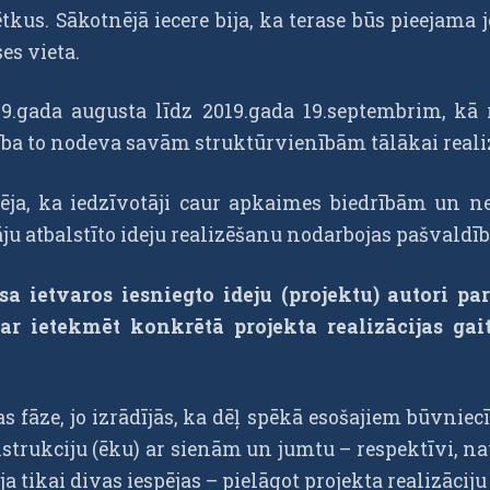
tkus. Sākotnējā iecere bija, ka terase būs pieejam
es vieta.
19.gada augusta līdz 2019.gada 19.septembrim, kā 
ība to nodeva savām struktūrvienībām tālākai reali
ja, ka iedzīvotāji caur apkaimes biedrībām un n
tāju atbalstīto ideju realizēšanu nodarbojas pašvaldī
a ietvaros iesniegto ideju (projektu) autori pa
etekmēt konkrētā projekta realizācijas gaitu,
as fāze, jo izrādījās, ka dēļ spēkā esošajiem būvn
strukciju (ēku) ar sienām un jumtu – respektīvi, nav 
ija tikai divas iespējas – pielāgot projekta realizācij