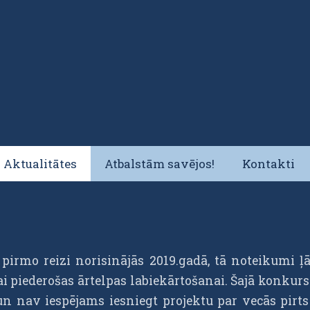
Aktualitātes
Atbalstām savējos!
Kontakti
irmo reizi norisinājās 2019.gadā, tā noteikumi ļā
ai piederošas ārtelpas labiekārtošanai. Šajā konkurs
 un nav iespējams iesniegt projektu par vecās pir