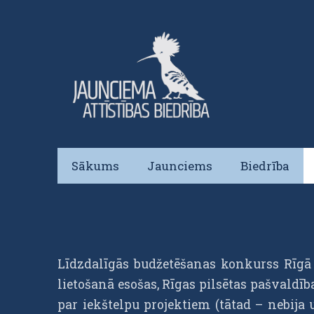
Sākums
Jaunciems
Biedrība
Līdzdalīgās budžetēšanas konkurss Rīgā p
lietošanā esošas, Rīgas pilsētas pašvaldīb
par iekštelpu projektiem (tātad – nebija