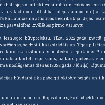
tāji balsoja, vai atteikties pilnībā no jebkādas konkr
likt uz kādu citu attīstības ideju Jaunciemā (la
Tā kā Jaunciema attīstības biedrība bija idejas ie
ūdza pašvaldībai izvēlēties pirmo variantu.
ja iesniegto būvprojektu. Tikai 2022.gada martā 
rvarēšanas, beidzot tika izstrādāts un Rīgas pilsēta
pēc kura tika izsludināts publiskais iepirkums. Pir
udināts atkārtots iepirkums, uz kuru pieteicās vie
īguma noslēgšanas dienas (2022.gada 3.jūnijs). Līg
mācijas būvdarbi tika pabeigti oktobra beigās un ti
m informāciju no Rīgas domes, ka šī objekta nodo
ijā, vēl nav zināms.