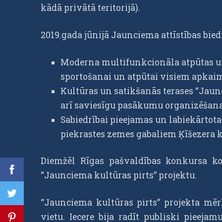
kādā privātā teritorijā).
2019.gada jūnijā Jaunciema attīstības bied
Moderna multifunkcionāla atpūtas u
sportošanai un atpūtai visiem apkaim
Kultūras un satikšanās terases “Jaunc
arī saviesīgu pasākumu organizēšanas
Sabiedrībai pieejamas un labiekārtot
piekrastes zemes gabaliem Ķīšezera k
Diemžēl Rīgas pašvaldības konkursa kom
“Jaunciema kultūras pirts” projektu.
“Jaunciema kultūras pirts” projekta mē
vietu. Iecere bija radīt publiski pieeja