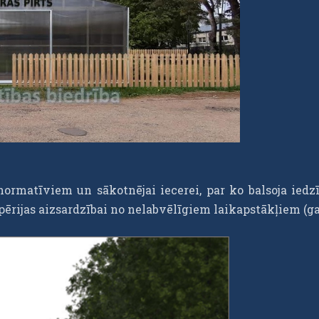
normatīviem un sākotnējai iecerei, par ko balsoja iedzī
apērijas aizsardzībai no nelabvēlīgiem laikapstākļiem (