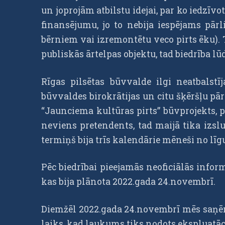
un joprojām atbilstu idejai, par ko iedzīvo
finansējumu, jo to nebija iespējams pār
bērniem vai izremontētu veco pirts ēku). 
publiskās ārtelpas objektu, tad biedrība l
Rīgas pilsētas būvvalde ilgi neatbalstī
būvvaldes birokrātijas un citu šķēršļu pā
“Jaunciema kultūras pirts” būvprojekts, 
neviens pretendents, tad maijā tika izsl
termiņš bija trīs kalendārie mēneši no l
Pēc biedrībai pieejamās neoficiālās infor
kas bija plānota 2022.gada 24.novembrī.
Diemžēl 2022.gada 24.novembrī mēs saņēmā
laiks, kad laukums tiks nodots ekspluatāc