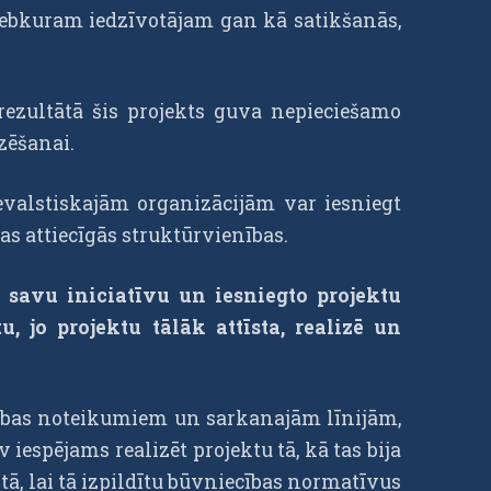
a jebkuram iedzīvotājam gan kā satikšanās,
rezultātā šis projekts guva nepieciešamo
zēšanai.
evalstiskajām organizācijām var iesniegt
bas attiecīgās struktūrvienības.
r savu iniciatīvu un iesniegto projektu
 jo projektu tālāk attīsta, realizē un
iecības noteikumiem un sarkanajām līnijām,
iespējams realizēt projektu tā, kā tas bija
u tā, lai tā izpildītu būvniecības normatīvus