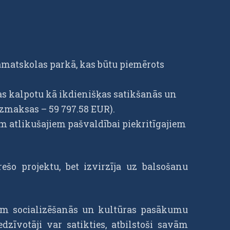
matskolas parkā, kas būtu piemērots
kas kalpotu kā ikdienišķas satikšanās un
zmaksas – 59 797.58 EUR).
m atlikušajiem pašvaldībai piekritīgajiem
šo projektu, bet izvirzīja uz balsošanu
iem socializēšanās un kultūras pasākumu
dzīvotāji var satikties, atbilstoši savām