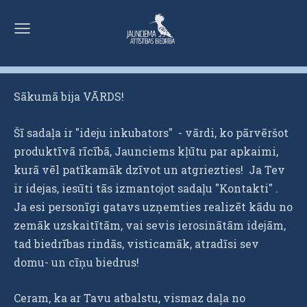
Sākumā bija VĀRDS!
Šī sadaļa ir "ideju inkubators" - vārdi, ko pārvēršot
produktīvā rīcībā, Jaunciems kļūtu par apkaimi,
kurā vēl patīkamāk dzīvot un atgriezties! Ja Tev
ir idejas, iesūti tās izmantojot sadaļu "Kontakti" .
Ja esi personīgi gatavs uzņemties realizēt kādu no
zemāk uzskaitītām, vai sevis ierosinātām idejām,
tad biedrības rindās, visticamāk, atradīsi sev
domu- un cīņu biedrus!
Ceram, ka ar Tavu atbalstu, vismaz daļa no