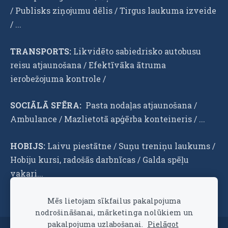
/ Publisks ziņojumu dēlis / Tirgus laukuma izveide
/ ...
TRANSPORTS:
Likvidēto sabiedrisko autobusu
reisu atjaunošana / Efektīvāka ātruma
ierobežojuma kontrole /
SOCIĀLĀ SFĒRA:
Pasta nodaļas atjaunošana /
Ambulance / Mazlietotā apģērba konteineris / ...
HOBIJS:
Laivu piestātne / Suņu treniņu laukums /
Hobiju kursi, radošās darbnīcas / Galda spēļu
vakari...
Mēs lietojam sīkfailus pakalpojuma
nodrošināšanai, mārketinga nolūkiem un
pakalpojuma uzlabošanai.
Pielāgot