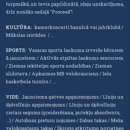
turpmākā, un tevis papildinātā, ideju uzskaitījuma,
drīz nonāks sadaļā "Procesā"!
KULTŪRA:
kamerkoncerti baznīcā vai jahtklubā /
Mākslas izstādes / ...
SPORTS:
Vasaras sporta laukuma izveide bērniem
& jauniešiem / Aktīvās atpūtas laukums senioriem
/ Ziemas iekštelpu sporta nodarbības / Ziemas
slidotava / Apkaimes MB velobrauciens / Ielu
basketbola turnīrs / ...
VIDE:
Jaunciema gatves apgaismojums / Līniju un
šķērslīniju apgaismojums / Līniju un šķērslīniju
cietais segums (greiderēšana, putekļu absorbents,
...) / Autobusu pieturu nojumes / Dabas takas / Meža
velo&pastaigu takas / Šķiroto atkritumu novietnes