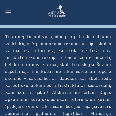
Tikai nepilnus divus gadus pēc publiska solījuma
veikt Rīgas 7.pamatskolas rekonstrukciju, skolas
vadība tika informēta, ka skolai ne tikai nav
piešķirti rekonstrukcijai nepieciešamie līdzekļi,
bet, ka reformas ietvaros, skola tiks slēgta! Šī ziņa
sapulcināja vienkopus ne tikai esošo un topošo
skolēnu vecākus, bet arī daudzus, kas skolu redz
kā būtisku apkaimes infrastruktūras sastāvdaļu,
kam šeit ir jābūt! Atšķirībā no citām Rīgas
apkaimēm, kuru skolas skāra reforma, un kurām
"pēdējais zvans" tik tiešām būs jau šajā pavasarī,
Jaunciema gadījumā, Izglītības Ministrija