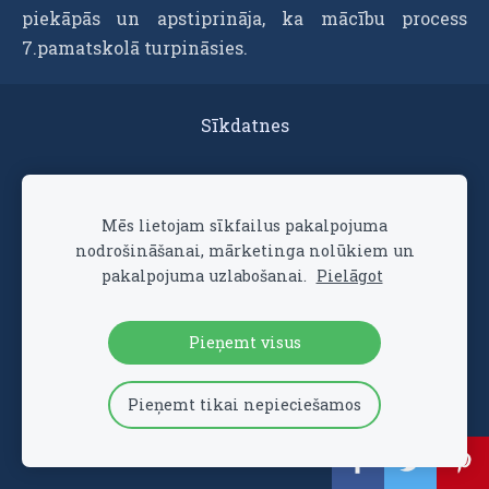
piekāpās un apstiprināja, ka mācību process
7.pamatskolā turpināsies.
Sīkdatnes
Veidots ar
Mozello
- labo mājas lapu ģeneratoru.
Mēs lietojam sīkfailus pakalpojuma
nodrošināšanai, mārketinga nolūkiem un
pakalpojuma uzlabošanai.
Pielāgot
Pieņemt visus
Pieņemt tikai nepieciešamos