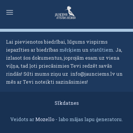
Lai pievienotos biedrībai, lūgums vispirms
iepazīties ar biedrības
mērķiem
un
statūtiem
. Ja,
izlasot šos dokumentus, joprojām esam uz viena
viļņa, tad ļoti priecāsimies Tevi redzēt savās
rindās! Sūti mums ziņu uz
info@jaunciems.lv
un
mēs ar Tevi noteikti sazināsimies!
Sīkdatnes
Veidots ar
Mozello
- labo mājas lapu ģeneratoru.