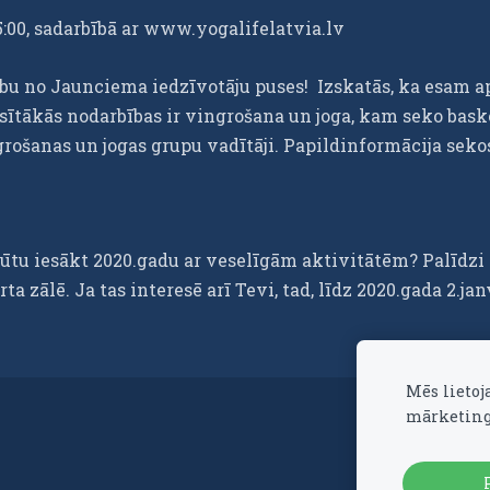
darbībā ar www.yogalifelatvia.lv
ību no Jaunciema iedzīvotāju puses! Izskatās, ka esam ap
sītākās nodarbības ir vingrošana un joga, kam seko bask
ngrošanas un jogas grupu vadītāji. Papildinformācija sek
tu iesākt 2020.gadu ar veselīgām aktivitātēm? Palīdzi
 zālē. Ja tas interesē arī Tevi, tad, līdz 2020.gada 2.ja
Mēs lietoj
mārketing