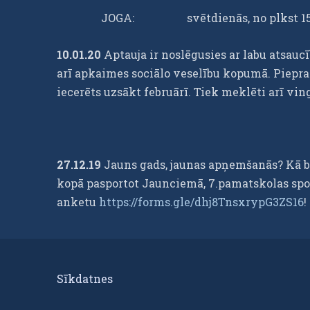
JOGA: svētdienās, no plkst 15:00, sa
10.01.20
Aptauja ir noslēgusies ar labu atsauc
arī apkaimes sociālo veselību kopumā. Piepra
iecerēts uzsākt februārī. Tiek meklēti arī vi
27.12.19
Jauns gads, jaunas apņemšanās? Kā bū
kopā pasportot Jaunciemā, 7.pamatskolas sporta
anketu
https://forms.gle/dhj8TnsxrypG3ZS16
!
Sīkdatnes