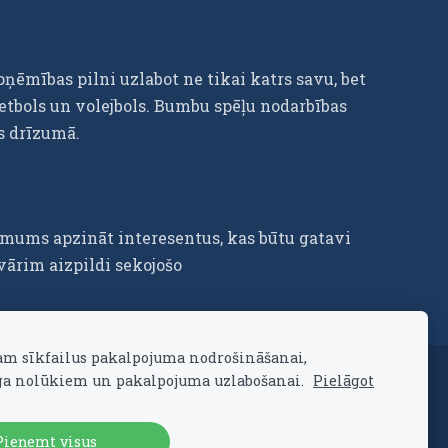
ņēmības pilni uzlabot ne tikai katrs savu, bet
etbols un volejbols. Bumbu spēļu nodarbības
os drīzumā.
 mums apzināt interesentus, kas būtu gatavi
nvārim aizpildi sekojošo
am sīkfailus pakalpojuma nodrošināšanai,
a nolūkiem un pakalpojuma uzlabošanai.
Pielāgot
Pieņemt visus