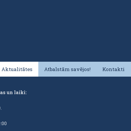
Aktualitātes
Atbalstām savējos!
Kontakti
as un laiki:
.
9:00