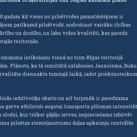
 2030.gadam kā viens no pilsētvides pamatmērķiem ir
tājiem patīkamā pilsētvidē, nodrošinot vairāku rīcības
rtību un drošību, un labu vides kvalitāti, kas paredz
jās teritorijās.
ismojuma ierīkošanu vienā no trim Rīgas teritorijā
ām. Plānots, ka tā rezultātā uzlabosies Jaunciema, Buku
kvalitāte diennakts tumšajā laikā, radot priekšnoteiku
linās iedzīvotāju skaits un arī turpmāk ir paredzama
a gatve atbilstoši augstai transporta plūsmas intensitāt
as slodzi, kur trūkst gājēju ietves, nepieciešams izbūvēt
umu pilsētas ziemeļaustrumu daļas apkaimju centrālās