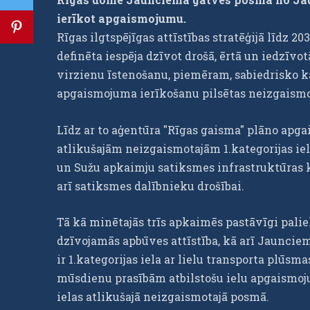
ierīkot apgaismojumu.
Rīgas ilgtspējīgas attīstības stratēģijā līdz
definēta iespēja dzīvot drošā, ērtā un iedzīvo
virzienu īstenošanu, piemēram, sabiedrisko kā
apgaismojuma ierīkošanu pilsētas neizgaismota
Līdz ar to aģentūra "Rīgas gaisma" plāno apga
atlikušajām neizgaismotajām 1.kategorijas iel
un Sužu apkaimju satiksmes infrastruktūras 
arī satiksmes dalībnieku drošībai.
Tā kā minētajās trīs apkaimēs pastāvīgi palie
dzīvojamās apbūves attīstība, kā arī Jaunciem
ir 1.kategorijas iela ar lielu transporta plūsm
mūsdienu prasībām atbilstošu ielu apgaismoj
ielas atlikušajā neizgaismotajā posmā.