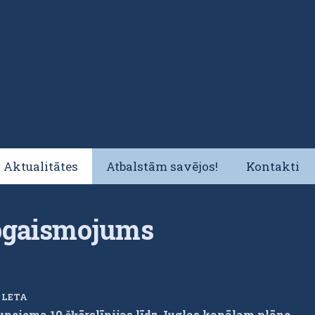
Aktualitātes
Atbalstām savējos!
Kontakti
pgaismojums
/ LETA
ciema 10.šķērslīnijas līdz Juglas kanālam plāno