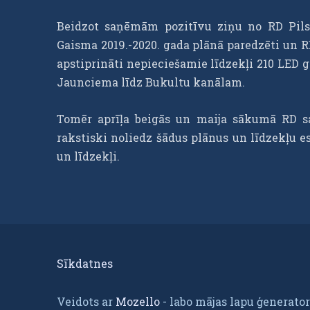
Beidzot saņēmām pozitīvu ziņu no RD Pilsē
Gaisma 2019.-2020. gada plānā paredzēti un R
apstiprināti nepieciešamie līdzekļi 210 LE
Jaunciema līdz Bukultu kanālam.
Tomēr aprīļa beigās un maija sākumā RD s
rakstiski noliedz šādus plānus un līdzekļu 
un līdzekļi.
Sīkdatnes
Veidots ar
Mozello
- labo mājas lapu ģenerator