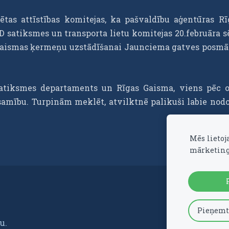
tas attīstības komitejas, ka pašvaldību aģentūras Rī
D satiksmes un transporta lietu komitejas 20.februāra s
D gaismas ķermeņu uzstādīšanai Jaunciema gatves posmā
atiksmes departaments un Rīgas Gaisma, viens pēc o
esamību. Turpinām meklēt, atvilktnē palikuši labie nod
Mēs lietoj
mārketing
Pieņemt
u.