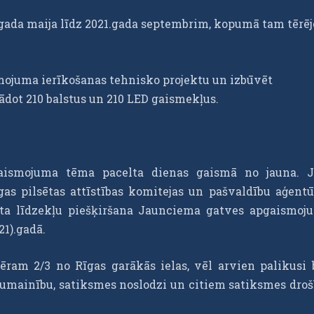
.gada maija līdz 2021.gada septembrim, kopumā tam tērēj
mojuma ierīkošanas tehnisko projektu un izbūvēt
dot 210 balstus un 210 LED gaismekļus.
ismojuma tēma pacelta dienas gaismā no jauna. 
gas pilsētas attīstības komitejas un pašvaldību aģentū
stīta līdzekļu piešķiršana Jaunciema gatves apgaismoj
021).gadā.
ram 2/3 no Rīgas garākās ielas, vēl arvien palikusi 
kumainību, satiksmes noslodzi un citiem satiksmes droš