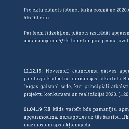
Projektu plānots īstenot laika posmā no 2020
516 161 eiro.
Par šiem līdzekļiem plānots izstrādāt apgais
apgaismojumu 6,9 kilometru garā posmā, uzstā
12.12.19:
Novembrī Jaunciema gatves apga
pārstāvja klātbūtnē norisinājās atkārtota Rī
"Rīgas gaisma" sēde, kur principiāli atbal
projektu konkursam un realizācijai 2020. (...2
01.04.19
Kā kāds varbūt būs pamanījis, apmē
apgaismojuma, neraugoties uz tās šaurību, lī
mazinošiem apstākļiemgada