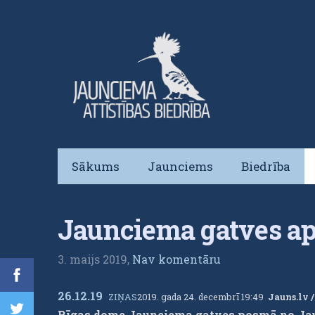
Sākums
Jaunciems
Biedrība
Jaunciema gatves a
3. maijs 2019,
Nav komentāru
26.12.19
ZIŅAS
2019. gada 24. decembrī 19:49
Jauns.lv 
Rīgas dome Jaunciema gatves posmā no Jaun