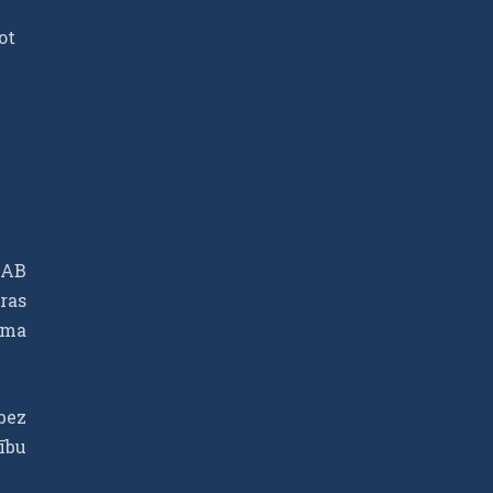
ot
JAB
ras
uma
bez
ību