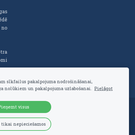
gas
ēdē
 no
tra
omi
am sīkfailus pakalpojuma nodrošināšanai,
a nolūkiem un pakalpojuma uzlabošanai.
Pielāgot
Pieņemt visus
 tikai nepieciešamos