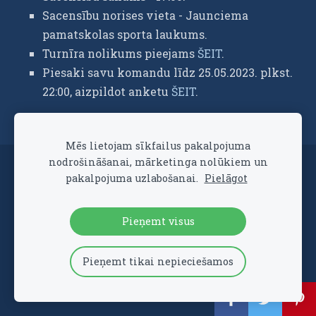
Sacensību norises vieta -
Jaunciema
pamatskolas sporta laukums.
Turnīra nolikums pieejams
ŠEIT
.
Piesaki savu komandu līdz 25.05.2023. plkst.
22:00, aizpildot anketu
ŠEIT
.
Mēs lietojam sīkfailus pakalpojuma
nodrošināšanai, mārketinga nolūkiem un
Sīkdatnes
pakalpojuma uzlabošanai.
Pielāgot
Veidots ar
Mozello
- labo mājas lapu ģeneratoru.
Pieņemt visus
Pieņemt tikai nepieciešamos