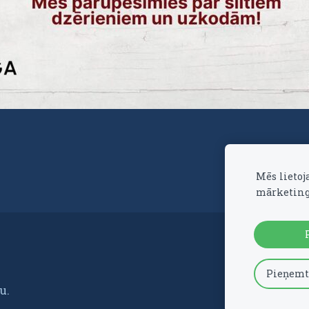
Mēs lietoj
mārketing
Pieņemt
u.