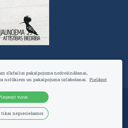
am sīkfailus pakalpojuma nodrošināšanai,
a nolūkiem un pakalpojuma uzlabošanai.
Pielāgot
Pieņemt visus
 tikai nepieciešamos