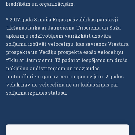
biedrībām un organizācijām.
* 2017.gada 8.maijā Rīgas pašvaldības pārstāvji
tikšanās laikā ar Jaunciema, Trīsciema un Sužu
apkaimju iedzīvotājiem vairākkārt uzsvēra
solījumu izbūvēt veloceliņu, kas savienos Viestura
prospekta un Vecāķu prospekta esošo veloceliņu
tīklu ar Jaunciemu. Tā padarot iespējamu un drošu
nokļūšnu ar divriteņiem un mazjaudas
motorolleriem gan uz centru gan uz jūru. 2 gadus
vēlāk nav ne veloceliņa ne arī kādas ziņas par
solījuma izpildes statusu.